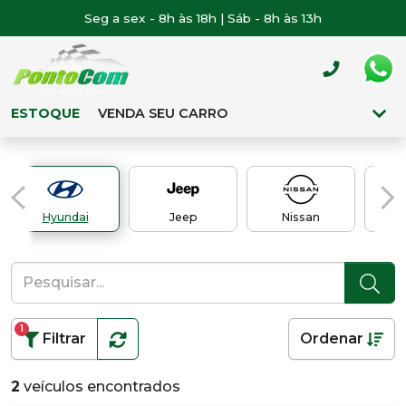
Seg a sex - 8h às 18h | Sáb - 8h às 13h
ESTOQUE
VENDA SEU CARRO
Hyundai
Jeep
Nissan
P
1
Filtrar
Ordenar
2
veículos encontrados